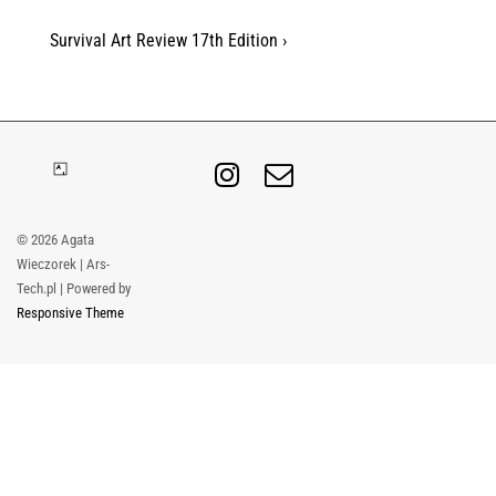
Nawigacja
Next
Survival Art Review 17th Edition ›
Post
wpisu
is
© 2026
Agata
Wieczorek | Ars-
Tech.pl
| Powered by
Responsive Theme