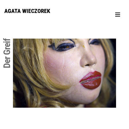
↓
AGATA WIECZOREK
Skip
ME
to
Główna
Main
nawigacja
Content
Der Greif